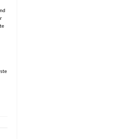
und
r
te
rste