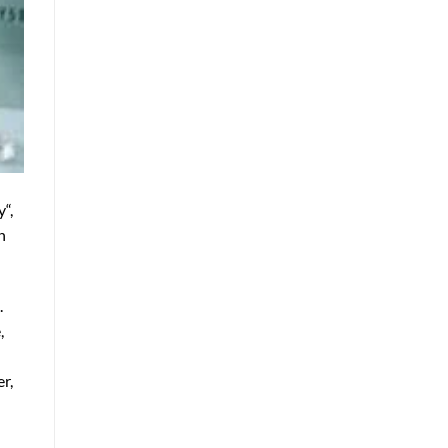
“,
n
.
,
r,