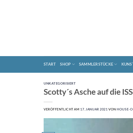
Zum
Inhalt
springen
START
SHOP
SAMMLERSTÜCKE
KUNS
UNKATEGORISIERT
Scotty´s Asche auf die I
VERÖFFENTLICHT AM
17. JANUAR 2021
VON
HOUSE-O