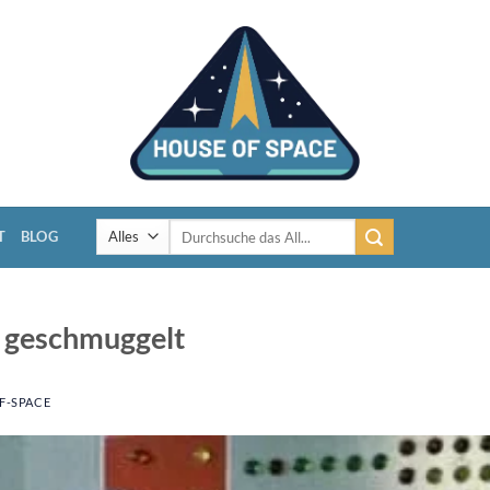
Suchen
T
BLOG
nach:
SS geschmuggelt
F-SPACE