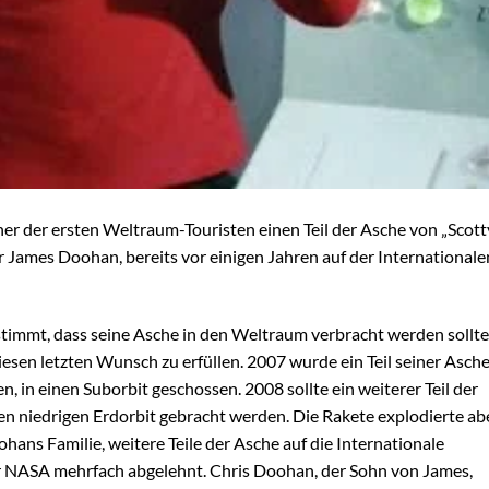
iner der ersten Weltraum-Touristen einen Teil der Asche von „Scotty
 James Doohan, bereits vor einigen Jahren auf der Internationale
immt, dass seine Asche in den Weltraum verbracht werden sollte
diesen letzten Wunsch zu erfüllen. 2007 wurde ein Teil seiner Asche
in einen Suborbit geschossen. 2008 sollte ein weiterer Teil der
en niedrigen Erdorbit gebracht werden. Die Rakete explodierte abe
ohans Familie, weitere Teile der Asche auf die Internationale
r NASA mehrfach abgelehnt. Chris Doohan, der Sohn von James,