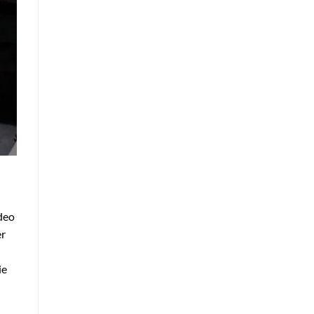
deo
er
ie