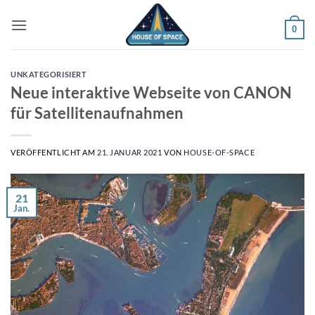
Zum
Inhalt
0
springen
UNKATEGORISIERT
Neue interaktive Webseite von CANON
für Satellitenaufnahmen
VERÖFFENTLICHT AM
21. JANUAR 2021
VON
HOUSE-OF-SPACE
21
Jan.