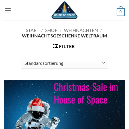
Zum
Inhalt
0
springen
START
/
SHOP
/
WEIHNACHTEN
/
WEIHNACHTSGESCHENKE WELTRAUM
FILTER