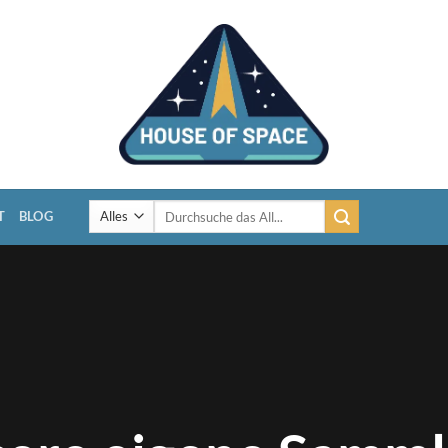
Suchen
T
BLOG
nach: