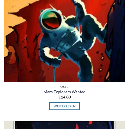
POSTER
Mars Explorers Wanted
€
14,80
WEITERLESEN