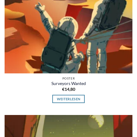
POSTER
Surveyors Wanted
€
14,80
WEITERLESEN