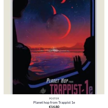
POSTER
Planet hop from Trappist 1e
€
14,80