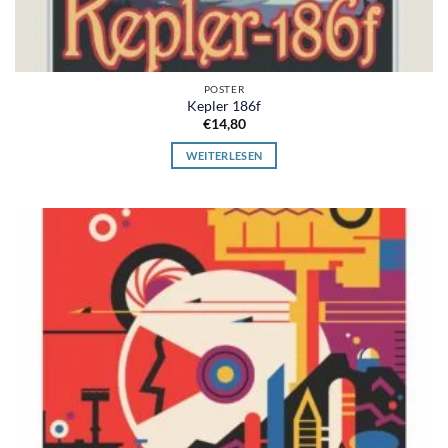
POSTER
Kepler 186f
€
14,80
WEITERLESEN