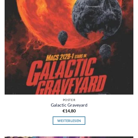
POSTER
Galactic Graveyard
€
14,80
WEITERLESEN