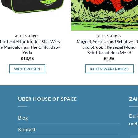
ACCESSOIRES
ACCESSOIRES
lturbeutel für Kinder, Star Wars
Magnet, Schulze und Schultze, T
he Mandalorian, The Child, Baby
und Struppi, Reiseziel Mond,
Yoda
Schritte auf dem Mond
€
13,95
€
4,95
WEITERLESEN
IN DEN WARENKORB
ÜBER HOUSE OF SPACE
ZA
Du k
Blog
und 
Kontakt