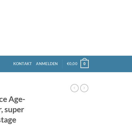
KONTAKT
ANMELDEN
€
0,00
0
ce Age-
r, super
stage