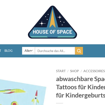
Suchen
T
BLOG
nach:
START
/
SHOP
/
ACCESSOIRES
abwaschbare Spa
Tattoos für Kinde
für Kindergeburt