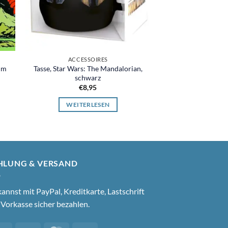
ACCESSOIRES
ACCESS
im
Tasse, Star Wars: The Mandalorian,
Rocket Lunch Box,
schwarz
Pausenbrotdose fü
schwarz u
€
8,95
€
22,
WEITERLESEN
IN DEN WA
HLUNG & VERSAND
annst mit PayPal, Kreditkarte, Lastschrift
Vorkasse sicher bezahlen.