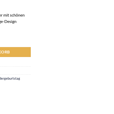
er mit schönen
ge-Design
ür Kinder, super für Kindergeburtstage Menge
KORB
dergeburtstag