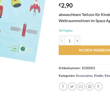
2,90
€
abwaschbare Tattoos für Kind
Weltraummotiven im Space A
Verfügbar
abwaschbare Space Age-Tattoos f
IN DEN WAREN
Artikelnummer:
1030002
Kategorien:
Accessoires
,
Kinder
,
Kin