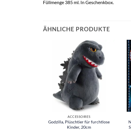
Füllmenge 385 ml. In Geschenkbox.
ÄHNLICHE PRODUKTE
SSOIRES
ACCESSOIRES
 Kinder, Star Wars
Godzilla, Plüschtier für furchtlose
N
n, The Child, Baby
Kinder, 20cm
S