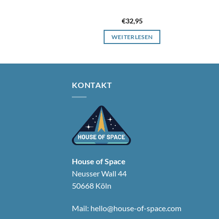
oda
3,95
€
32,95
ERLESEN
WEITERLESEN
KONTAKT
House of Space
Neusser Wall 44
50668 Köln
Mail:
hello@house-of-space.com