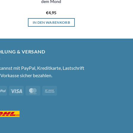
dem Mond
€
4,95
IN DEN WARENKORB
HLUNG & VERSAND
annst mit PayPal, Kreditkarte, Lastschrift
Vorkasse sicher bezahlen.
PayPal
Visa
MasterCard
Bank
Transfer