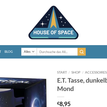
Suchen
T
BLOG
nach:
START
/
SHOP
/
ACCESSOIRES
E.T. Tasse, dunkel
Mond
8,95
€