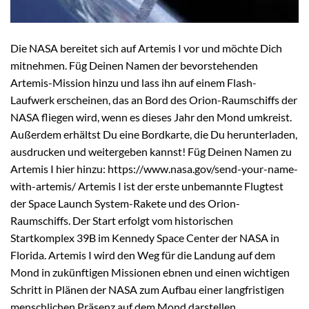
Die NASA bereitet sich auf Artemis I vor und möchte Dich
mitnehmen. Füg Deinen Namen der bevorstehenden
Artemis-Mission hinzu und lass ihn auf einem Flash-
Laufwerk erscheinen, das an Bord des Orion-Raumschiffs der
NASA fliegen wird, wenn es dieses Jahr den Mond umkreist.
Außerdem erhältst Du eine Bordkarte, die Du herunterladen,
ausdrucken und weitergeben kannst! Füg Deinen Namen zu
Artemis I hier hinzu: https://www.nasa.gov/send-your-name-
with-artemis/ Artemis I ist der erste unbemannte Flugtest
der Space Launch System-Rakete und des Orion-
Raumschiffs. Der Start erfolgt vom historischen
Startkomplex 39B im Kennedy Space Center der NASA in
Florida. Artemis I wird den Weg für die Landung auf dem
Mond in zukünftigen Missionen ebnen und einen wichtigen
Schritt in Plänen der NASA zum Aufbau einer langfristigen
menschlichen Präsenz auf dem Mond darstellen.