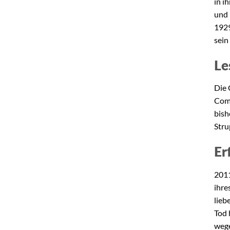
in i
und 
1929
sein
Le
Die 
Comi
bish
Stru
Er
2011
ihre
lieb
Tod 
wege