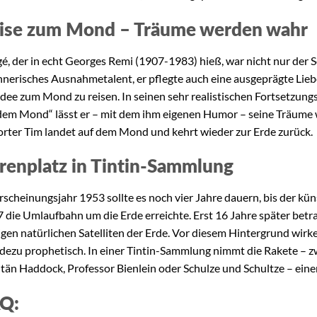
ise zum Mond – Träume werden wahr
é, der in echt Georges Remi (1907-1983) hieß, war nicht nur der 
hnerisches Ausnahmetalent, er pflegte auch eine ausgeprägte Lieb
Idee zum Mond zu reisen. In seinen sehr realistischen Fortsetzung
dem Mond“ lässt er – mit dem ihm eigenen Humor – seine Träume 
rter Tim landet auf dem Mond und kehrt wieder zur Erde zurück.
renplatz in Tintin-Sammlung
rscheinungsjahr 1953 sollte es noch vier Jahre dauern, bis der kün
 die Umlaufbahn um die Erde erreichte. Erst 16 Jahre später betr
igen natürlichen Satelliten der Erde. Vor diesem Hintergrund wir
dezu prophetisch. In einer Tintin-Sammlung nimmt die Rakete – z
tän Haddock, Professor Bienlein oder Schulze und Schultze – eine
Q: