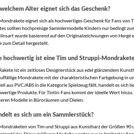
welchem Alter eignet sich das Geschenk?
Mondrakete eignet sich als hochwertiges Geschenk für Fans von T
es sollten hochpreisige Sammlermodelle Kindern nur bedingt zu
insart wurde basierend auf den Originalzeichnungen von Hergé e
e zum Detail hergestellt.
 hochwertig ist eine Tim und Struppi-Mondraket
Rakete ist ein zeitloses Designerstück aus edel glänzendem Kuns
auffällige Mondrakete mit der charakteristischen Farbgebung in u
ll aus PVC/ABS in die Kategorie Spielzeug fällt, handelt es sich
wertige Produkte. Für Tintin-Fans kommt der ideelle Wert hinzu
eren Modelle in Büroräumen und Dielen.
delt es sich um ein Sammlerstück?
Mondraketen von Tim und Struppi aus Kunstharz der Größen 90 
lerstücke. Diese größeren Modelle werden nur in limitierter Anzah