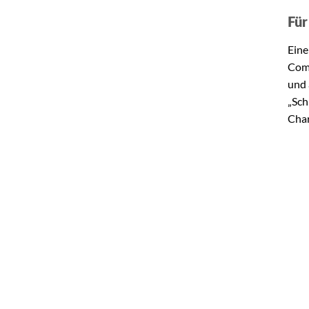
Für
Eine
Comi
und 
„Sch
Char