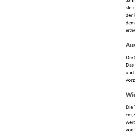
sie 
der 
dem 
erzi
Aus
Die 
Das 
und 
vorz
Wie
Die 
cm, 
werd
von 