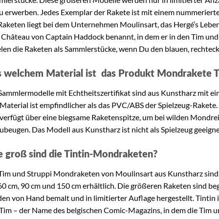
zu erwerben. Jedes Exemplar der Rakete ist mit einem nummerierte
Raketen liegt bei dem Unternehmen Moulinsart, das Hergé’s Leben
Château von Captain Haddock benannt, in dem er in den Tim und
elen die Raketen als Sammlerstücke, wenn Du den blauen, rechteck
 welchem Material ist das Produkt Mondrakete Ti
Sammlermodelle mit Echtheitszertifikat sind aus Kunstharz mit ei
Material ist empfindlicher als das PVC/ABS der Spielzeug-Rakete
verfügt über eine biegsame Raketenspitze, um bei wilden Mondr
ubeugen. Das Modell aus Kunstharz ist nicht als Spielzeug geeigne
 groß sind die Tintin-Mondraketen?
Tim und Struppi Mondraketen von Moulinsart aus Kunstharz sind
60 cm, 90 cm und 150 cm erhältlich. Die größeren Raketen sind be
en von Hand bemalt und in limitierter Auflage hergestellt. Tinti
Tim – der Name des belgischen Comic-Magazins, in dem die Tim u