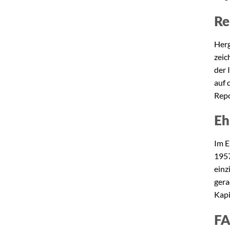
Re
Herg
zeic
der 
auf 
Repo
Eh
Im E
1957
einz
gera
Kapi
FA