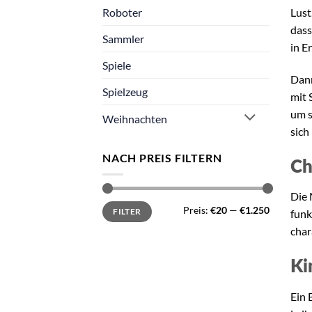
Lust
Roboter
dass
Sammler
in E
Spiele
Dann
Spielzeug
mit 
um s
Weihnachten
sich
NACH PREIS FILTERN
Ch
Die 
Min.
Max.
Preis:
€20
—
€1.250
FILTER
funk
Preis
Preis
char
Ki
Ein 