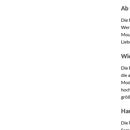
Ab 
Die 
Wert
Moul
Lieb
Wie
Die 
die 
Mode
hoch
größ
Han
Die 
Samm