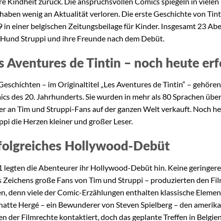
hre Kindheit zurück. Die anspruchsvollen Comics spiegeln in vielen
haben wenig an Aktualität verloren. Die erste Geschichte von Tint
 in einer belgischen Zeitungsbeilage für Kinder. Insgesamt 23 Aben
 Hund Struppi und ihre Freunde nach dem Debüt.
s Aventures de Tintin – noch heute erf
Geschichten – im Originaltitel „Les Aventures de Tintin“ – gehöre
cs des 20. Jahrhunderts. Sie wurden in mehr als 80 Sprachen übe
er an Tim und Struppi-Fans auf der ganzen Welt verkauft. Noch h
ppi die Herzen kleiner und großer Leser.
folgreiches Hollywood-Debüt
 legten die Abenteurer ihr Hollywood-Debüt hin. Keine geringere
s Zeichens große Fans von Tim und Struppi – produzierten den Fil
en, denn viele der Comic-Erzählungen enthalten klassische Elemen
hatte Hergé – ein Bewunderer von Steven Spielberg – den amerik
n der Filmrechte kontaktiert, doch das geplante Treffen in Belgie