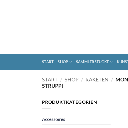
Zum
Inhalt
springen
START
SHOP
SAMMLERSTÜCKE
KUNS
START
/
SHOP
/
RAKETEN
/
MOND
STRUPPI
PRODUKTKATEGORIEN
Accessoires