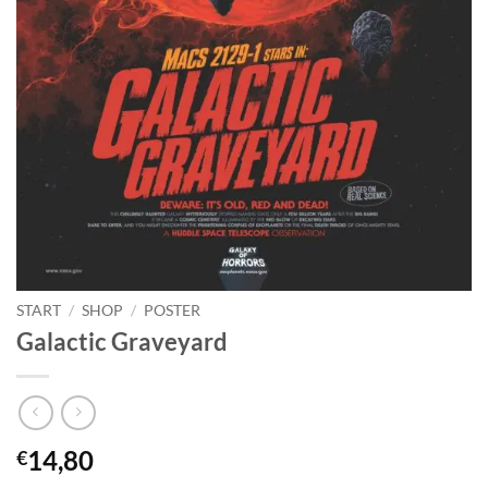
START
/
SHOP
/
POSTER
Galactic Graveyard
14,80
€