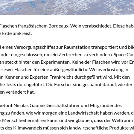
2 Flaschen französischem Bordeaux-Wein verabschiedet. Diese ha
e Erde umkreist.
ines Versorgungsschiffes zur Raumstation transportiert und bli
linder eingeschlossen, um ein Zerbrechen zu verhindern. Space Ca
n steckt hinter den Experimenten. Keine der Flaschen wird vor E
er zwei Flaschen für eine außergewöhnliche Weinverkostung in
ten Kenner und Experten Frankreichs durchgeführt wird. Mit den
e Tests durchgeführt. Die Forscher sind gespannt darauf, wie der
en verändert hat.
, betont Nicolas Gaume, Geschäftsführer und Mitgründer des
ng zu finden, wie wir morgen eine Landwirtschaft haben werden, d
ie Menschheit ernähren kann, und wir glauben, dass der Weltraum
hts des Klimawandels müssen sich landwirtschaftliche Produkte w