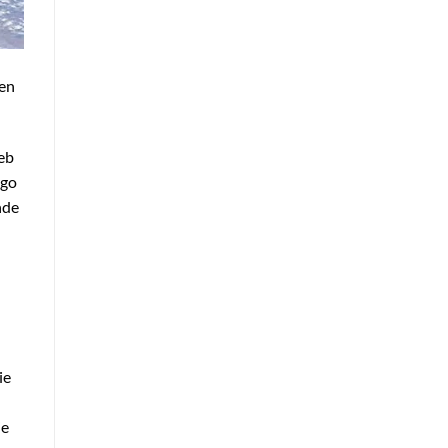
ben
eb
rgo
nde
ie
ie