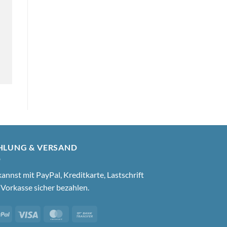
HLUNG & VERSAND
annst mit PayPal, Kreditkarte, Lastschrift
Vorkasse sicher bezahlen.
PayPal
Visa
MasterCard
Bank
Transfer