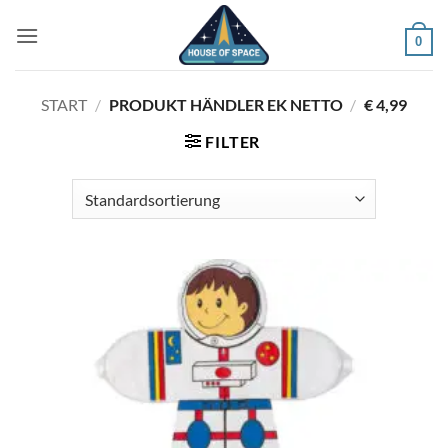
Zum
Inhalt
0
springen
START
/
PRODUKT HÄNDLER EK NETTO
/
€ 4,99
FILTER