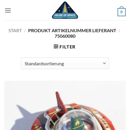
Zum
Inhalt
0
springen
START
/
PRODUKT ARTIKELNUMMER LIEFERANT
/
75060080
FILTER