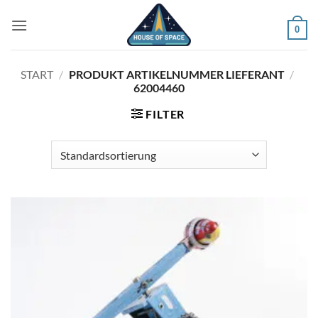
Zum
Inhalt
0
springen
START
/
PRODUKT ARTIKELNUMMER LIEFERANT
/
62004460
FILTER