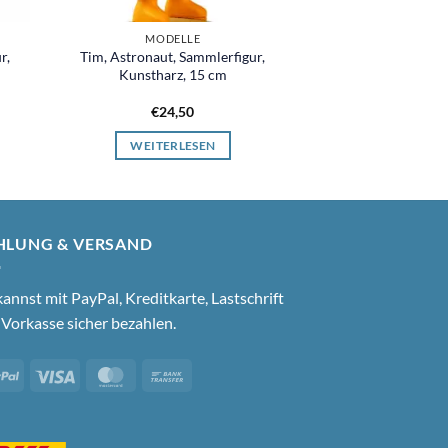
MODELLE
r,
Tim, Astronaut, Sammlerfigur,
Kunstharz, 15 cm
€
24,50
WEITERLESEN
HLUNG & VERSAND
annst mit PayPal, Kreditkarte, Lastschrift
Vorkasse sicher bezahlen.
PayPal
Visa
MasterCard
Bank
Transfer