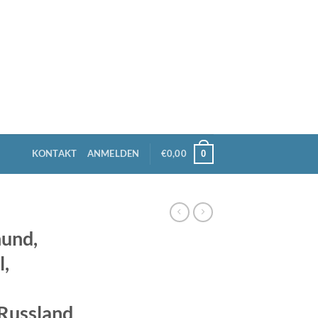
KONTAKT
ANMELDEN
€
0,00
0
hund,
l,
 Russland