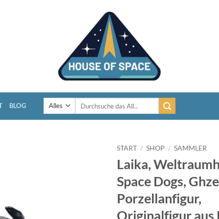
Suchen
T
BLOG
nach:
START
/
SHOP
/
SAMMLER
Laika, Weltraum
Space Dogs, Ghze
Porzellanfigur,
Originalfigur aus