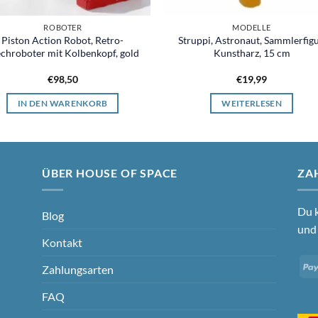
ROBOTER
MODELLE
Piston Action Robot, Retro-
Struppi, Astronaut, Sammlerfigu
echroboter mit Kolbenkopf, gold
Kunstharz, 15 cm
€
98,50
€
19,99
IN DEN WARENKORB
WEITERLESEN
ÜBER HOUSE OF SPACE
ZA
Du k
Blog
und 
Kontakt
Zahlungsarten
FAQ