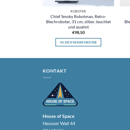
SCHIFFE
ROBOTER
 Ship L-101,
Chief Smoky Robotman, Retro-
schiff, rot
Blechroboter, 31 cm, silber, leuchtet
Bl
und qualmt
9,90
€
98,50
WARENKORB
IN DEN WARENKORB
KONTAKT
House of Space
Neusser Wall 44