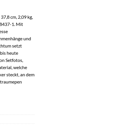
 37,8 cm, 2,09 kg,
8437-1. Mit
esse
ammenhänge und
chtum setzt
bis heute
n Setfotos,
erial, welche
ker steckt, an dem
eltraumepen