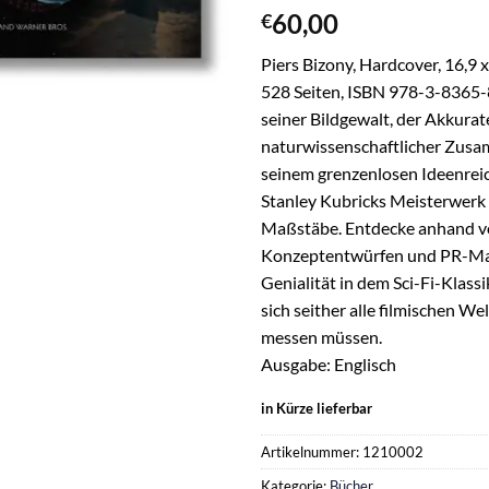
60,00
€
Piers Bizony, Hardcover, 16,9 x
528 Seiten, ISBN 978-3-8365-
seiner Bildgewalt, der Akkurat
naturwissenschaftlicher Zus
seinem grenzenlosen Ideenrei
Stanley Kubricks Meisterwerk 
Maßstäbe. Entdecke anhand vo
Konzeptentwürfen und PR-Mat
Genialität in dem Sci-Fi-Klassi
sich seither alle filmischen W
messen müssen.
Ausgabe: Englisch
in Kürze lieferbar
Artikelnummer:
1210002
Kategorie:
Bücher