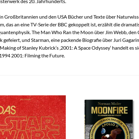
sterwerk des 20. Jahrhunderts.
ge in Großbritannien und den USA Bücher und Texte über Naturwis
om, das an eine TV-Serie der BBC gekoppelt ist, erzählt die dramat
 Quantenphysik. The Man Who Ran the Moon über Jim Webb, den C
gefeiert, und Starman, eine packende Biografie über Juri Gagarin
 Making of Stanley Kubrick’s ‚2001: A Space Odyssey‘ handelt es s
 1994 2001: Filming the Future.