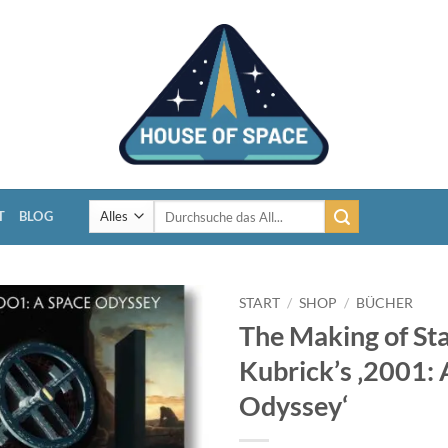
Suchen
T
BLOG
nach:
START
/
SHOP
/
BÜCHER
The Making of St
Kubrick’s ‚2001: 
Odyssey‘