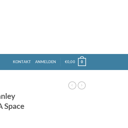
KONTAKT
ANMELDEN
€
0,00
0
anley
A Space