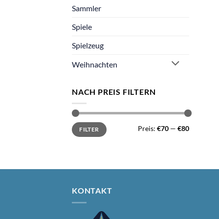
Sammler
Spiele
Spielzeug
Weihnachten
NACH PREIS FILTERN
Min.
Max.
Preis:
€70
—
€80
FILTER
Preis
Preis
KONTAKT