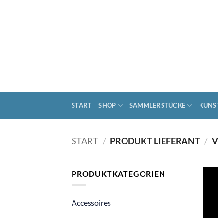
Zum
Inhalt
springen
START
SHOP
SAMMLERSTÜCKE
KUNS
START
/
PRODUKT LIEFERANT
/
V
PRODUKTKATEGORIEN
Accessoires