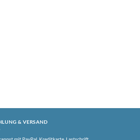
HLUNG & VERSAND
annst mit PayPal, Kreditkarte, Lastschrift