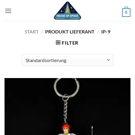
Zum
Inhalt
0
springen
START
/
PRODUKT LIEFERANT
/
IP-9
FILTER