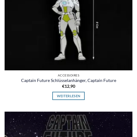
ACCESSOIRES
Captain Future Schlüsselanhänger, Captain Future
€
12,90
WEITERLESEN