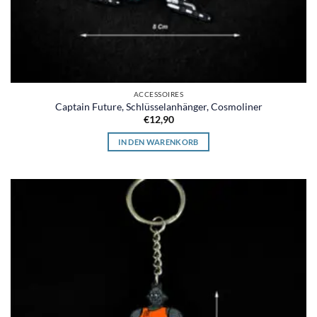
ACCESSOIRES
Captain Future, Schlüsselanhänger, Cosmoliner
€
12,90
IN DEN WARENKORB