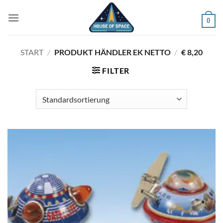
Zum
Inhalt
0
springen
START
/
PRODUKT HÄNDLER EK NETTO
/
€ 8,20
FILTER