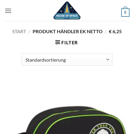
Zum
Inhalt
0
springen
START
/
PRODUKT HÄNDLER EK NETTO
/
€ 6,25
FILTER