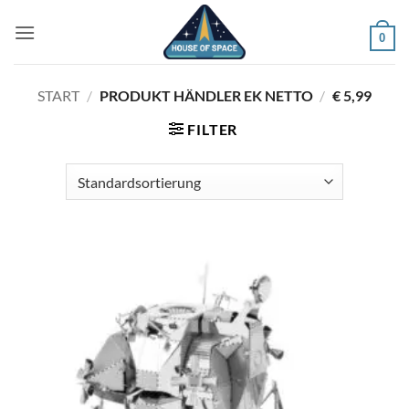
Zum
Inhalt
0
springen
START
/
PRODUKT HÄNDLER EK NETTO
/
€ 5,99
FILTER