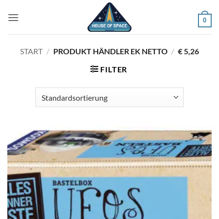
Zum
Inhalt
0
springen
START
/
PRODUKT HÄNDLER EK NETTO
/
€ 5,26
FILTER