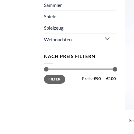
Sammler
Spiele
Spielzeug
Weihnachten
NACH PREIS FILTERN
Min.
Max.
Preis:
€90
—
€100
FILTER
Preis
Preis
Sm