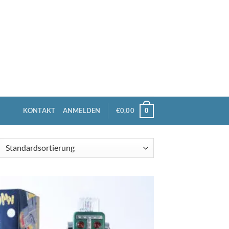
KONTAKT
ANMELDEN
€
0,00
0