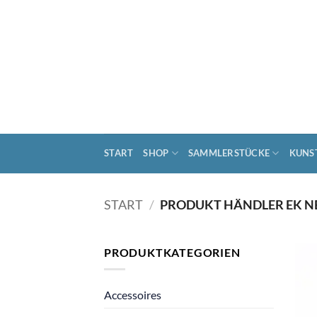
Zum
Inhalt
springen
START
SHOP
SAMMLERSTÜCKE
KUNS
START
/
PRODUKT HÄNDLER EK N
PRODUKTKATEGORIEN
Accessoires