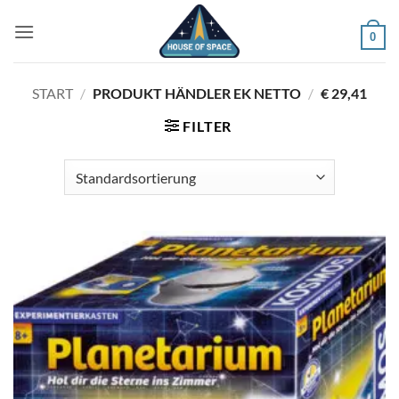
Zum
Inhalt
0
springen
START
/
PRODUKT HÄNDLER EK NETTO
/
€ 29,41
FILTER