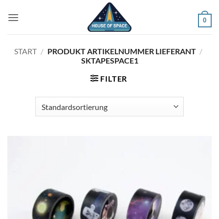
Zum
Inhalt
0
springen
START
/
PRODUKT ARTIKELNUMMER LIEFERANT
/
SKTAPESPACE1
FILTER