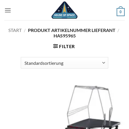
Zum
Inhalt
0
springen
START
/
PRODUKT ARTIKELNUMMER LIEFERANT
/
HAS95965
FILTER