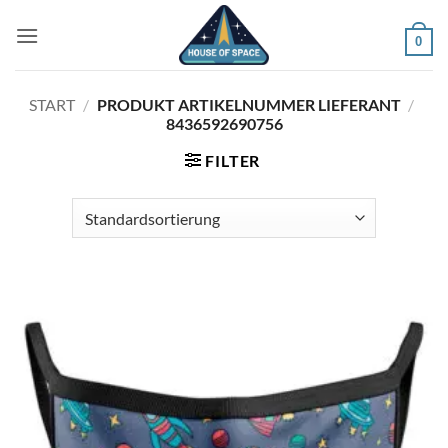
Zum
Inhalt
0
springen
START
/
PRODUKT ARTIKELNUMMER LIEFERANT
/
8436592690756
FILTER