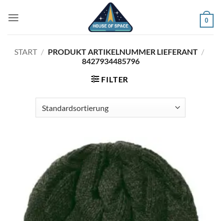
Zum
Inhalt
0
springen
START
/
PRODUKT ARTIKELNUMMER LIEFERANT
/
8427934485796
FILTER