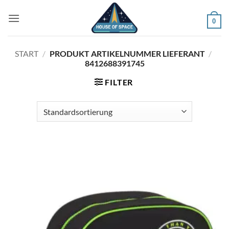
Zum
Inhalt
0
springen
START
/
PRODUKT ARTIKELNUMMER LIEFERANT
/
8412688391745
FILTER