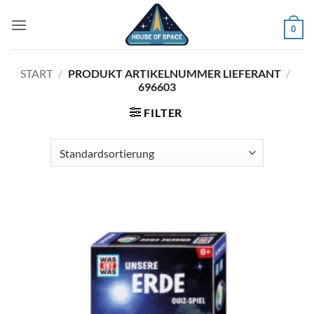
Zum
Inhalt
0
springen
START
/
PRODUKT ARTIKELNUMMER LIEFERANT
/
696603
FILTER