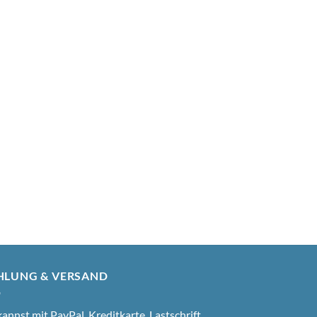
HLUNG & VERSAND
annst mit PayPal, Kreditkarte, Lastschrift