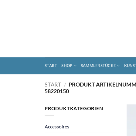
Zum
Inhalt
springen
START
SHOP
SAMMLERSTÜCKE
KUNS
START
/
PRODUKT ARTIKELNUMM
58220150
PRODUKTKATEGORIEN
Accessoires