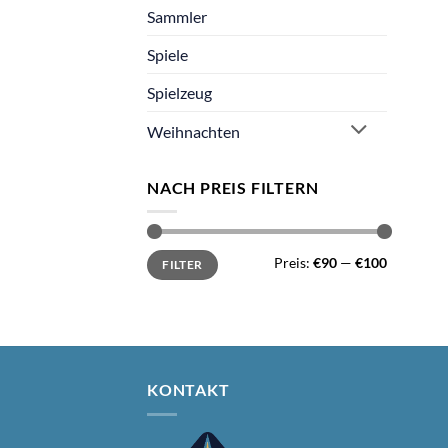
Sammler
Spiele
Spielzeug
Weihnachten
NACH PREIS FILTERN
Min.
Max.
Preis:
€90
—
€100
FILTER
Preis
Preis
KONTAKT