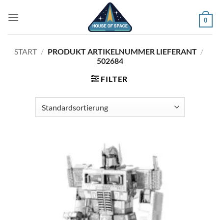
Zum
Inhalt
0
springen
START
/
PRODUKT ARTIKELNUMMER LIEFERANT
/
502684
FILTER