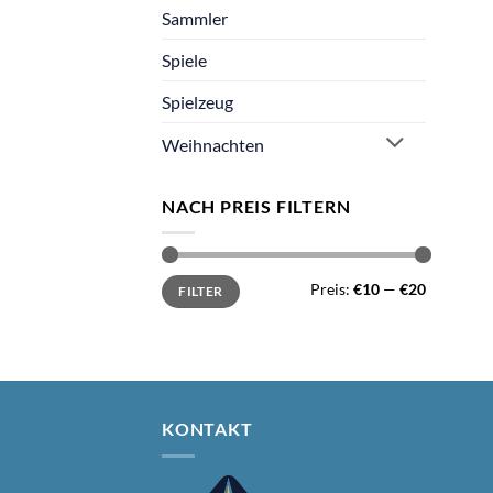
Sammler
Spiele
Spielzeug
Weihnachten
NACH PREIS FILTERN
Min.
Max.
Preis:
€10
—
€20
FILTER
Preis
Preis
KONTAKT