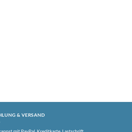
HLUNG & VERSAND
annst mit PayPal, Kreditkarte, Lastschrift