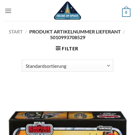
Zum
Inhalt
0
springen
START
/
PRODUKT ARTIKELNUMMER LIEFERANT
/
5010993708529
FILTER