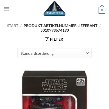
Zum
Inhalt
0
springen
START
/
PRODUKT ARTIKELNUMMER LIEFERANT
/
5010993674190
FILTER