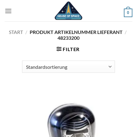
Zum
Inhalt
0
springen
START
/
PRODUKT ARTIKELNUMMER LIEFERANT
/
48233200
FILTER