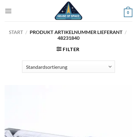
Zum
Inhalt
0
springen
START
/
PRODUKT ARTIKELNUMMER LIEFERANT
/
48231840
FILTER