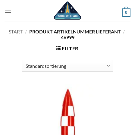
Zum
Inhalt
0
springen
START
/
PRODUKT ARTIKELNUMMER LIEFERANT
/
46999
FILTER