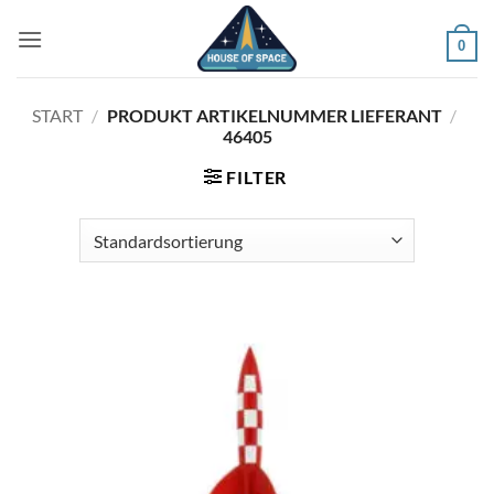
Zum
Inhalt
0
springen
START
/
PRODUKT ARTIKELNUMMER LIEFERANT
/
46405
FILTER