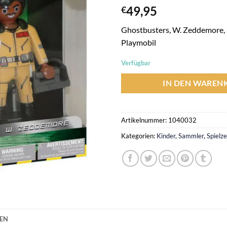
49,95
€
Ghostbusters, W. Zeddemore, 
Playmobil
Verfügbar
IN DEN WAREN
Artikelnummer:
1040032
Kategorien:
Kinder
,
Sammler
,
Spielz
NEN