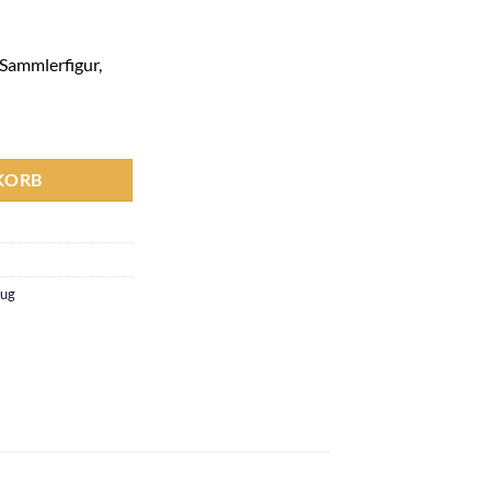
Sammlerfigur,
KORB
eug