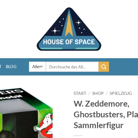
Suchen
T
BLOG
nach:
START
/
SHOP
/
SPIELZEUG
W. Zeddemore,
Ghostbusters, Pl
Sammlerfigur