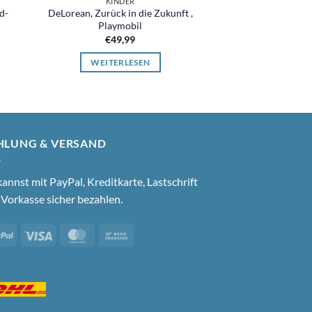
KINDER
KIND
d-
DeLorean, Zurück in die Zukunft ,
Slave 1, Boba Fett,
Playmobil
Wars, The Vinta
€
49,99
€
179
WEITERLESEN
WEITER
HLUNG & VERSAND
annst mit PayPal, Kreditkarte, Lastschrift
Vorkasse sicher bezahlen.
PayPal
Visa
MasterCard
Bank
Transfer