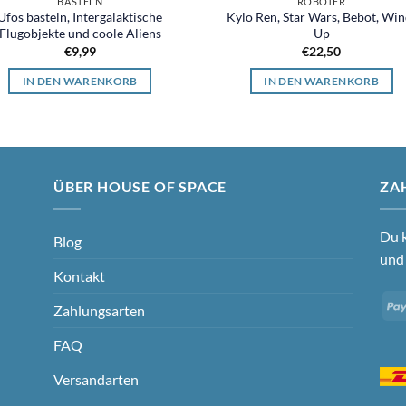
BASTELN
ROBOTER
Ufos basteln, Intergalaktische
Kylo Ren, Star Wars, Bebot, Win
Flugobjekte und coole Aliens
Up
€
9,99
€
22,50
IN DEN WARENKORB
IN DEN WARENKORB
ÜBER HOUSE OF SPACE
ZA
Du k
Blog
und 
Kontakt
Zahlungsarten
FAQ
Versandarten