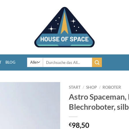
Suchen
T
BLOG
nach:
START
/
SHOP
/
ROBOTER
Astro Spaceman, 
Blechroboter, sil
98,50
€