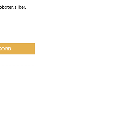
oter, silber,
ter, silber Menge
KORB