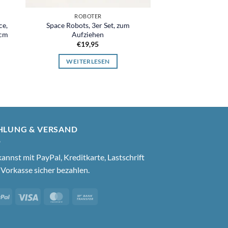
ROBOTER
ROBO
ce,
Space Robots, 3er Set, zum
High-Wheel Ro
 cm
Aufziehen
Blechroboter, 25
Aufzi
€
19,95
€
49,
WEITERLESEN
WEITER
HLUNG & VERSAND
annst mit PayPal, Kreditkarte, Lastschrift
Vorkasse sicher bezahlen.
PayPal
Visa
MasterCard
Bank
Transfer